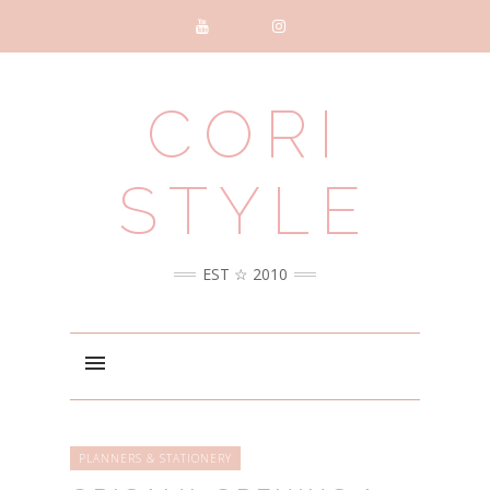
CORI
STYLE
EST ☆ 2010
PLANNERS & STATIONERY