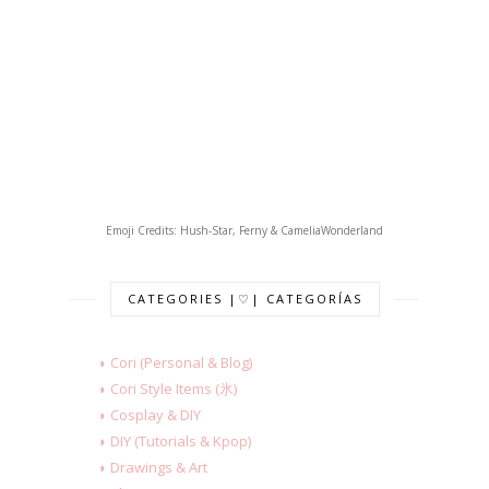
Emoji Credits: Hush-Star, Ferny & CameliaWonderland
CATEGORIES |♡| CATEGORÍAS
◗ Cori (Personal & Blog)
◗ Cori Style Items (氷)
◗ Cosplay & DIY
◗ DIY (Tutorials & Kpop)
◗ Drawings & Art