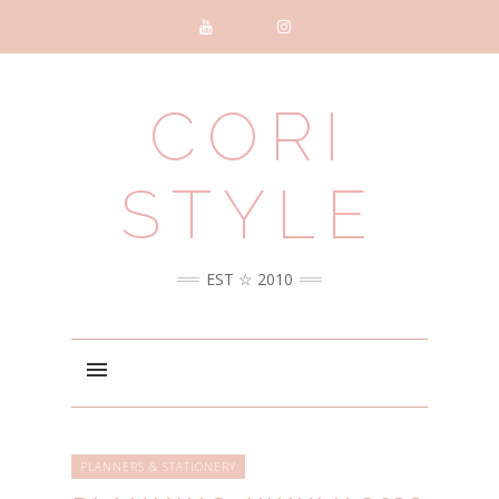
CORI
STYLE
EST ☆ 2010
PLANNERS & STATIONERY