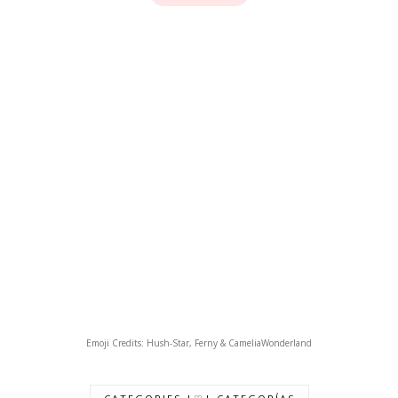
Emoji Credits: Hush-Star, Ferny & CameliaWonderland