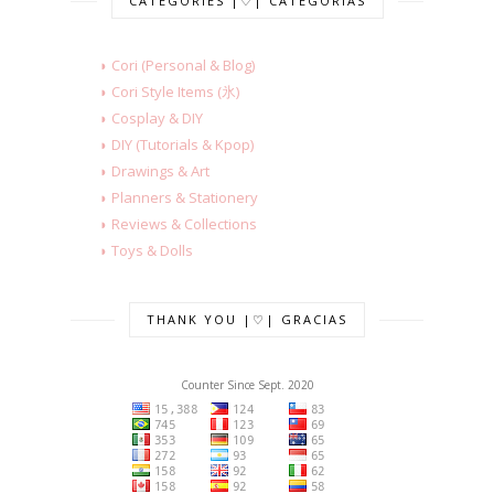
CATEGORIES |♡| CATEGORÍAS
◗ Cori (Personal & Blog)
◗ Cori Style Items (氷)
◗ Cosplay & DIY
◗ DIY (Tutorials & Kpop)
◗ Drawings & Art
◗ Planners & Stationery
◗ Reviews & Collections
◗ Toys & Dolls
THANK YOU |♡| GRACIAS
Counter Since Sept. 2020