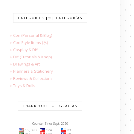
CATEGORIES |♡| CATEGORÍAS
◗ Cori (Personal & Blog)
◗ Cori Style Items (氷)
◗ Cosplay & DIY
◗ DIY (Tutorials & Kpop)
◗ Drawings & Art
◗ Planners & Stationery
◗ Reviews & Collections
◗ Toys & Dolls
THANK YOU |♡| GRACIAS
Counter Since Sept. 2020