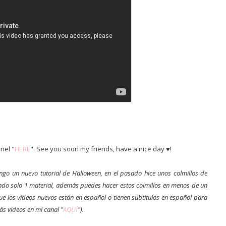
nel "
HERE
". See you soon my friends, have a nice day ♥!
engo un nuevo tutorial de Halloween, en el pasado hice unos colmillos de
ndo solo 1 material, además puedes hacer estos colmillos en menos de un
e los vídeos nuevos están en español o tienen subtítulos en español para
s vídeos en mi canal "
AQUÍ
").