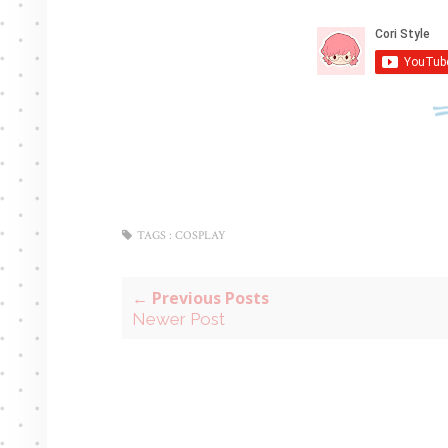
TAGS :
COSPLAY
← Previous Posts
Newer Post