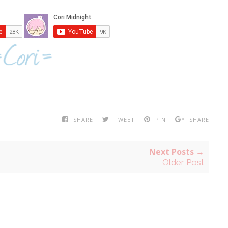
SHARE
TWEET
PIN
SHARE
Next Posts →
Older Post