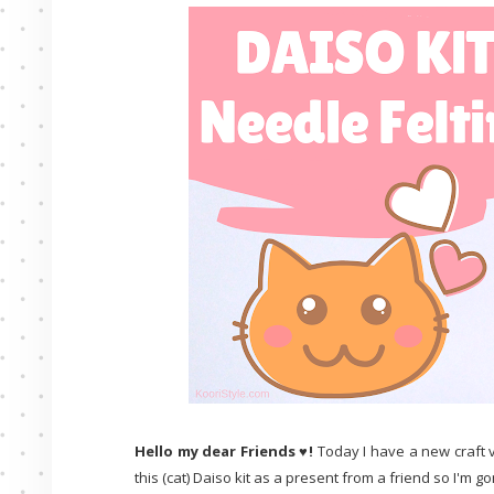
Hello my dear Friends ♥!
Today I have a new craft vid
this (cat) Daiso kit as a present from a friend so I'm go