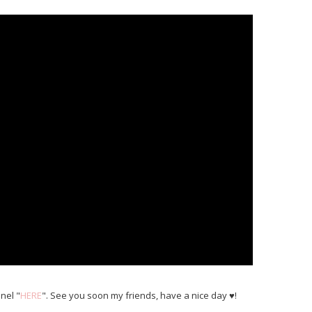
nel "
HERE
". See you soon my friends, have a nice day ♥!