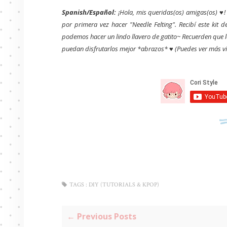
Spanish/Español:
¡Hola, mis queridas(os) amigas(os) ♥! 
por primera vez hacer "Needle Felting". Recibí este kit d
podemos hacer un lindo llavero de gatito~ Recuerden que l
puedan disfrutarlos mejor *abrazos* ♥ (Puedes ver más ví
TAGS :
DIY (TUTORIALS & KPOP)
← Previous Posts