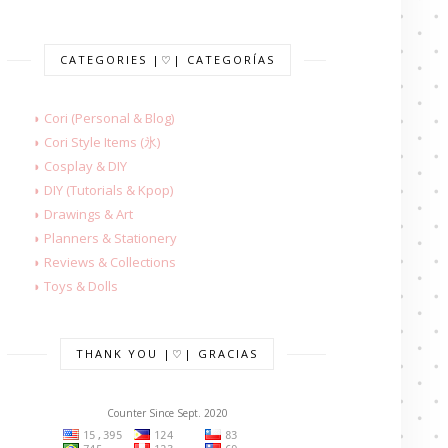
CATEGORIES |♡| CATEGORÍAS
◗ Cori (Personal & Blog)
◗ Cori Style Items (氷)
◗ Cosplay & DIY
◗ DIY (Tutorials & Kpop)
◗ Drawings & Art
◗ Planners & Stationery
◗ Reviews & Collections
◗ Toys & Dolls
THANK YOU |♡| GRACIAS
Counter Since Sept. 2020