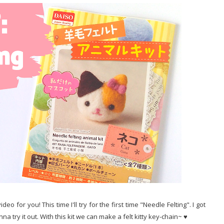
eo for you! This time I'll try for the first time "Needle Felting". I got
nna try it out. With this kit we can make a felt kitty key-chain~ ♥