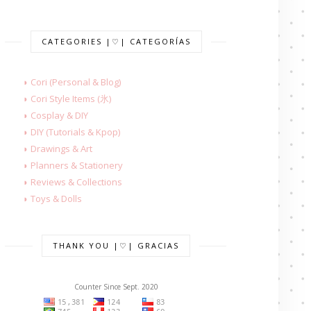
CATEGORIES |♡| CATEGORÍAS
◗ Cori (Personal & Blog)
◗ Cori Style Items (氷)
◗ Cosplay & DIY
◗ DIY (Tutorials & Kpop)
◗ Drawings & Art
◗ Planners & Stationery
◗ Reviews & Collections
◗ Toys & Dolls
THANK YOU |♡| GRACIAS
Counter Since Sept. 2020