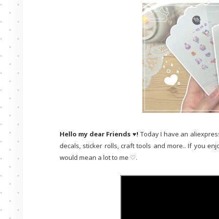
Hello my dear Friends ♥!
Today I have an aliexpress
decals, sticker rolls, craft tools and more.. If you e
would mean a lot to me ♡.