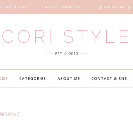
E: KOORISTYLE
♥ KO-FI: KOORISTYLE
INSTAGRAM: @
CORI STYLE
EST ☆ 2010
OME
CATEGORIES
ABOUT ME
CONTACT & SNS
NBOXING