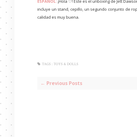
ESPAÑOL:
¡Hola ♡! Este es el unboxing de Jett Daw
incluye un stand, cepillo, un segundo conjunto de ro
calidad es muy buena.
TAGS :
TOYS & DOLLS
← Previous Posts