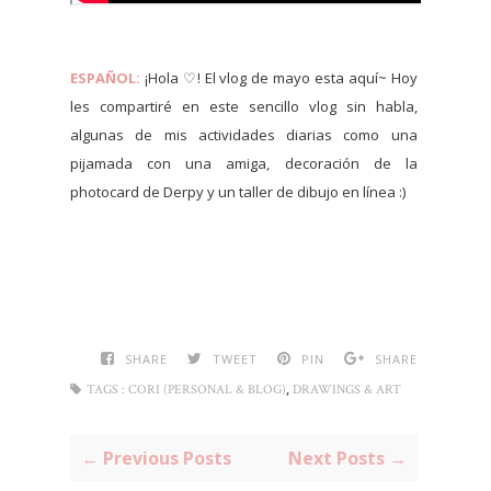
ESPAÑOL:
¡Hola ♡! El vlog de mayo esta aquí~ Hoy
les compartiré en este sencillo vlog sin habla,
algunas de mis actividades diarias como una
pijamada con una amiga, decoración de la
photocard de Derpy y un taller de dibujo en línea :)
SHARE
TWEET
PIN
SHARE
,
TAGS :
CORI (PERSONAL & BLOG)
DRAWINGS & ART
← Previous Posts
Next Posts →