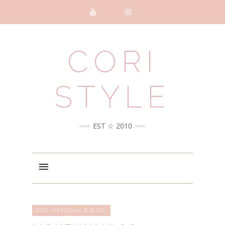
CORI
STYLE
EST ☆ 2010
CORI (PERSONAL & BLOG)