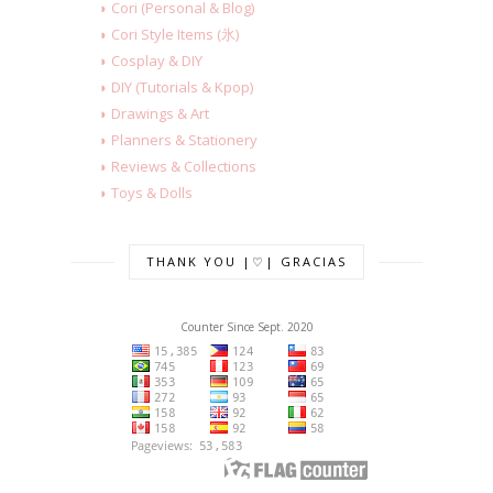
◗ Cori (Personal & Blog)
◗ Cori Style Items (氷)
◗ Cosplay & DIY
◗ DIY (Tutorials & Kpop)
◗ Drawings & Art
◗ Planners & Stationery
◗ Reviews & Collections
◗ Toys & Dolls
THANK YOU |♡| GRACIAS
Counter Since Sept. 2020