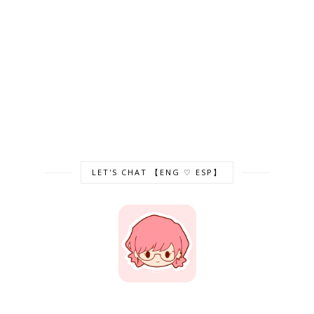
LET'S CHAT 【ENG ♡ ESP】