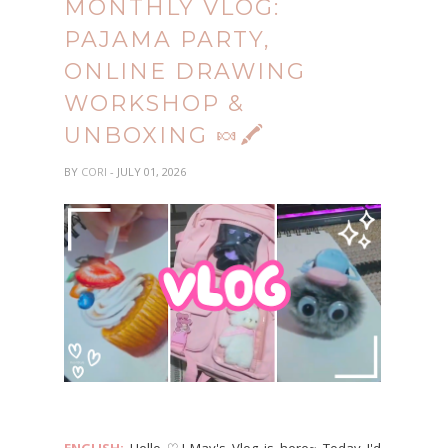
MONTHLY VLOG:
PAJAMA PARTY,
ONLINE DRAWING
WORKSHOP &
UNBOXING 🍬🖍️
BY
CORI
- JULY 01, 2026