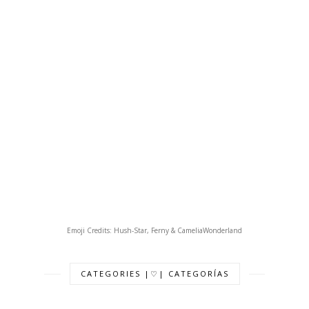
Emoji Credits: Hush-Star, Ferny & CameliaWonderland
CATEGORIES |♡| CATEGORÍAS