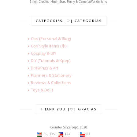
Emoji Credits: Hush-Star, Ferny & CameliaWonderland
CATEGORIES |♡| CATEGORÍAS
◗ Cori (Personal & Blog)
◗ Cori Style Items (氷)
◗ Cosplay & DIY
◗ DIY (Tutorials & Kpop)
◗ Drawings & Art
◗ Planners & Stationery
◗ Reviews & Collections
◗ Toys & Dolls
THANK YOU |♡| GRACIAS
Counter Since Sept. 2020