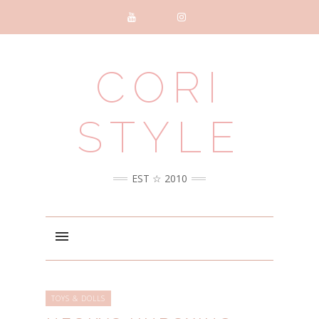
CORI
STYLE
EST ☆ 2010
TOYS & DOLLS